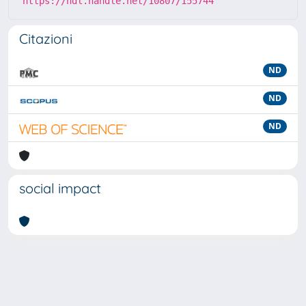
https://hdl.handle.net/10807/155744
Citazioni
ND
ND
ND
social impact