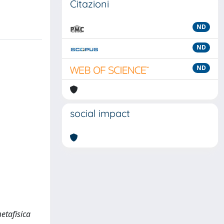
Citazioni
ND
ND
ND
social impact
etafisica