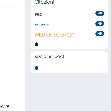
Citazioni
ND
ND
ND
social impact
à
ovanni