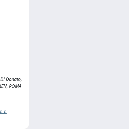
, Di Donato,
TAMEN, ROMA
io o