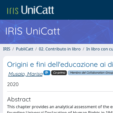
IRIS UniCatt
IRIS
PubliCatt
02. Contributo in libro
In libro con c
Origini e fini dell'educazione ai
Musaio, Marisa
Co-primo
Membro del Collaboration Grou
2020
Abstract
This chapter provides an analytical assessment of the 
founding Universal Declaration of Human Rights in 1948 