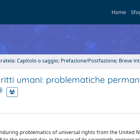
Home
Sfo
uratela: Capitolo o saggio; Prefazione/Postfazione; Breve i
 diritti umani: problematiche perman
p
enduring problematics of universal rights from the United N
to the present day, in the year of its seventieth anniversar