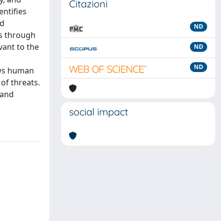
Citazioni
ntifies
nd
ND
ts through
vant to the
ND
ND
raws human
 of threats.
 and
social impact