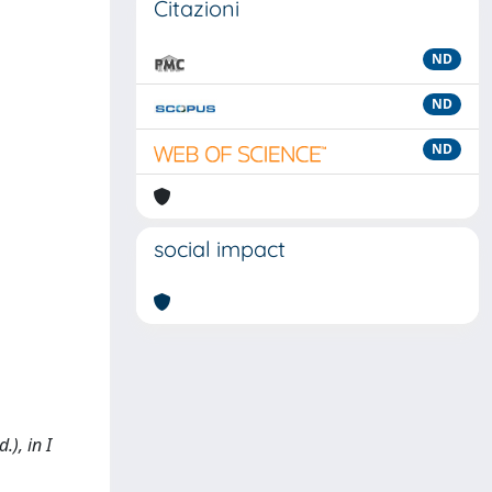
Citazioni
ND
ND
ND
social impact
), in I