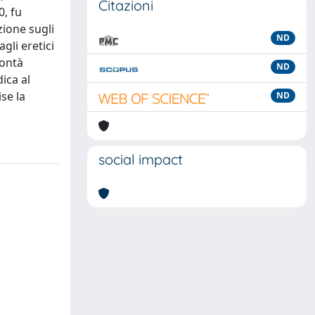
Citazioni
0, fu
zione sugli
ND
gli eretici
lontà
ND
ica al
se la
ND
social impact