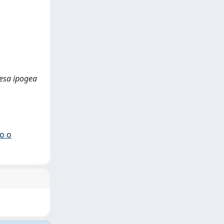
hiesa ipogea
io o