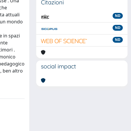
sse . Una
Citazioni
 che
ta attuali
ND
in un mondo
ND
e in spazi
ND
ente
imori .
rmonico
o pedagogico
social impact
, ben altro