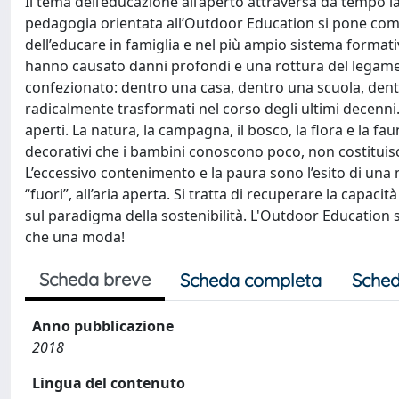
Il tema dell’educazione all’aperto attraversa da tempo 
pedagogia orientata all’Outdoor Education si pone come
dell’educare in famiglia e nel più ampio sistema formativo
hanno causato danni profondi e una rottura del legame o
confezionato: dentro una casa, dentro una scuola, dentro 
radicalmente trasformati nel corso degli ultimi decenni. P
aperti. La natura, la campagna, il bosco, la flora e la 
decorativi che i bambini conoscono poco, non costituisc
L’eccessivo contenimento e la paura sono l’esito di u
“fuori”, all’aria aperta. Si tratta di recuperare la capa
sul paradigma della sostenibilità. L'Outdoor Education 
che una moda!
Scheda breve
Scheda completa
Sched
Anno pubblicazione
2018
Lingua del contenuto