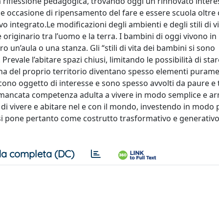
la riflessione pedagogica, trovando oggi un rinnovato intere
 occasione di ripensamento del fare e essere scuola oltre
 integrato.Le modificazioni degli ambienti e degli stili di vi
riginario tra l’uomo e la terra. I bambini di oggi vivono 
un’aula o una stanza. Gli “stili di vita dei bambini si sono
revale l’abitare spazi chiusi, limitando le possibilità di star
fauna del proprio territorio diventano spesso elementi puram
ono oggetto di interesse e sono spesso avvolti da paure e t
na mancata competenza adulta a vivere in modo semplice e a
cità di vivere e abitare nel e con il mondo, investendo in mod
si pone pertanto come costrutto trasformativo e generativo
a completa (DC)