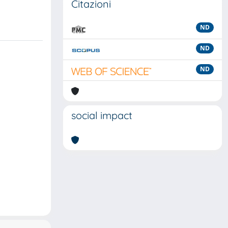
Citazioni
ND
ND
ND
social impact