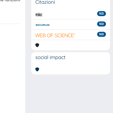
Citazioni
ND
ND
ND
social impact