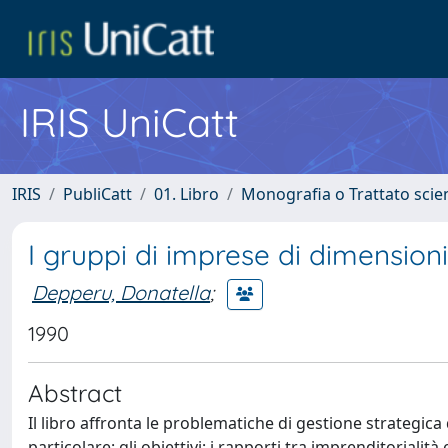
IRIS UniCatt
IRIS
PubliCatt
01. Libro
Monografia o Trattato scien
I gruppi di imprese di dimension
Depperu, Donatella
;
1990
Abstract
Il libro affronta le problematiche di gestione strategica
particolare: gli obiettivi; i rapporti tra imprenditorialit