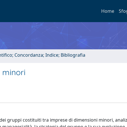
Home
Sfo
tifico; Concordanza; Indice; Bibliografia
i minori
 dei gruppi costituiti tra imprese di dimensioni minori, anali
à e managerialità, la strategia del gruppo e la sua evoluzione,