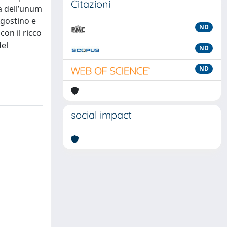
Citazioni
ma dell’unum
Agostino e
ND
 con il ricco
del
ND
ND
social impact