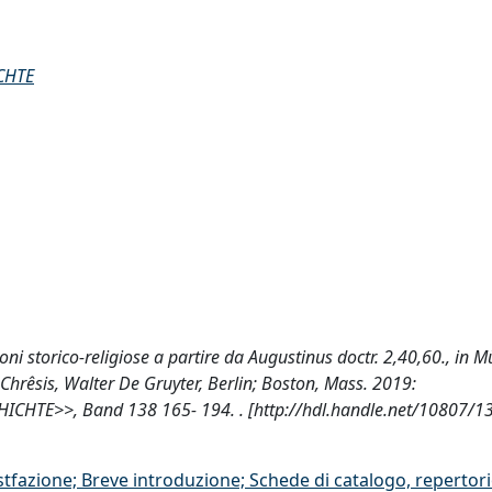
CHTE
ni storico-religiose a partire da Augustinus doctr. 2,40,60., in M
 Chrêsis, Walter De Gruyter, Berlin; Boston, Mass. 2019:
E>>, Band 138 165- 194. . [http://hdl.handle.net/10807/1
stfazione; Breve introduzione; Schede di catalogo, repertor