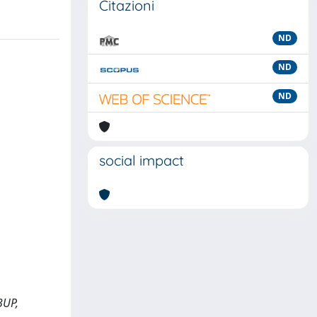
Citazioni
ND
ND
ND
social impact
 BUP,