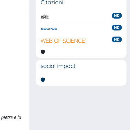
Citazioni
ND
ND
ND
social impact
 pietre e la