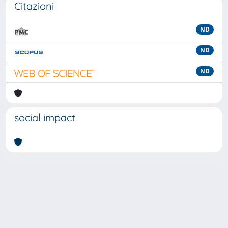
Citazioni
ND
ND
ND
social impact
Powered by
IRIS
-
about IRIS
-
Utilizzo dei cookie
-
Privacy
Copyright © 2026