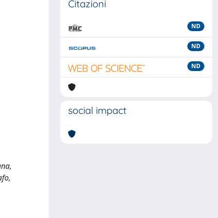
Citazioni
ND
ND
ND
social impact
gna,
afo,