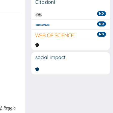
Citazioni
ND
ND
ND
social impact
af, Reggio