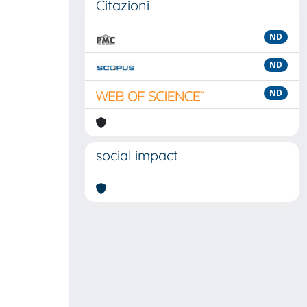
Citazioni
ND
ND
ND
social impact