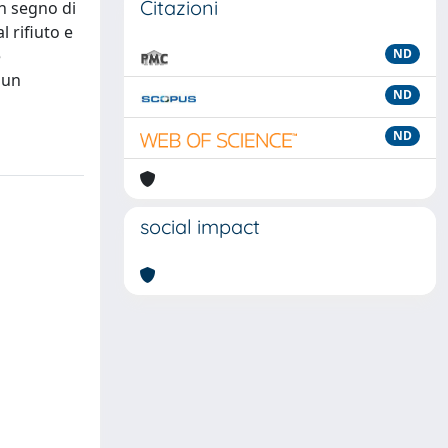
Citazioni
un segno di
 rifiuto e
e
ND
 un
ND
ND
social impact