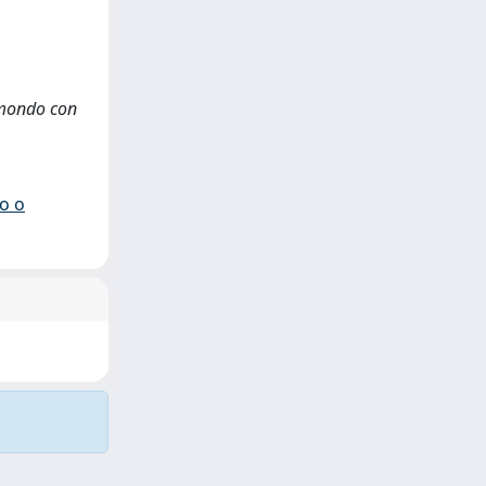
l mondo con
io o