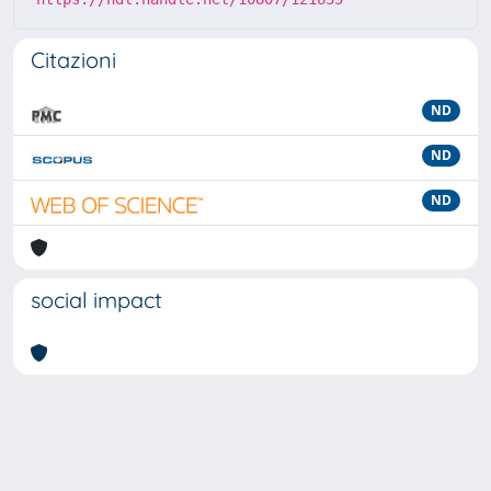
Citazioni
ND
ND
ND
social impact