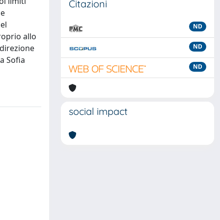
i limiti
Citazioni
ne
el
ND
oprio allo
ND
 direzione
a Sofia
ND
social impact