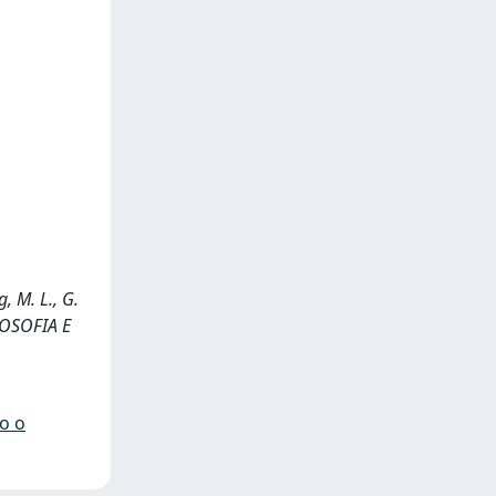
, M. L., G.
ILOSOFIA E
io o