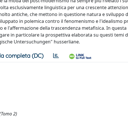
he la moda del post-modernismo ha sempre più rivelato i suo
 svolta esclusivamente linguistica per una crescente attenzio
ci molto antiche, che mettono in questione natura e sviluppo d
viluppato in polemica contro il fenomenismo e l'idealismo pr
ro e l'affermazione della trascendenza metafisica. In questa
gare in particolare la prospettiva elaborata su questi temi d
"Logische Untersuchungen" husserliane.
a completa (DC)
a (Tomo 2)