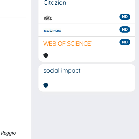
Citazioni
ND
ND
ND
social impact
, Reggio