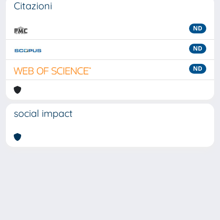
Citazioni
ND
ND
ND
social impact
Powered by
IRIS
-
about IRIS
-
Utilizzo dei cookie
-
Privacy
Copyright © 2026