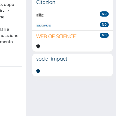
Citazioni
io, dopo
ica e
ND
che
ND
ali e
rmulazione
ND
tamento
social impact