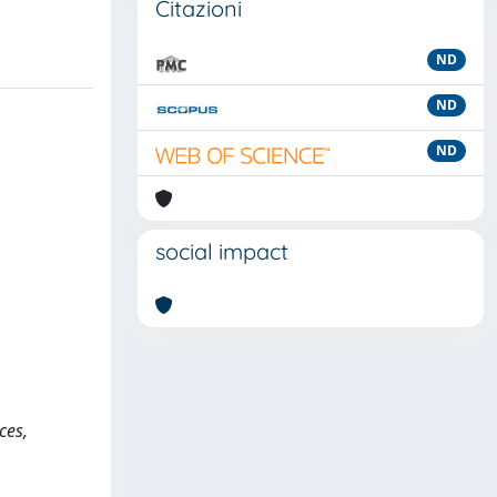
Citazioni
ND
ND
ND
social impact
ces,