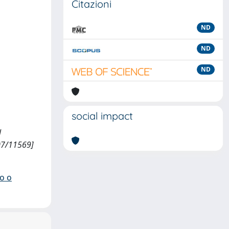
Citazioni
ND
ND
ND
social impact
l
07/11569]
io o