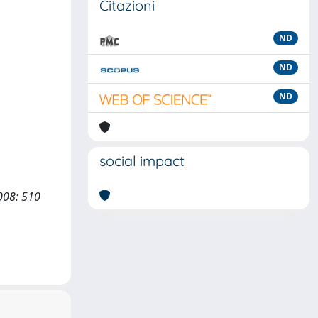
Citazioni
ND
ND
ND
social impact
2008: 510