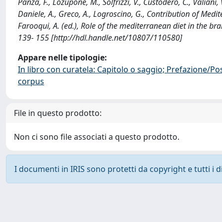
Panza, F., Lozupone, M., Solfrizzi, V., Custodero, C., Valiani, V
Daniele, A., Greco, A., Logroscino, G., Contribution of Medit
Farooqui, A. (ed.), Role of the mediterranean diet in the b
139- 155 [http://hdl.handle.net/10807/110580]
Appare nelle tipologie:
In libro con curatela: Capitolo o saggio; Prefazione/Po
corpus
File in questo prodotto:
Non ci sono file associati a questo prodotto.
I documenti in IRIS sono protetti da copyright e tutti i di