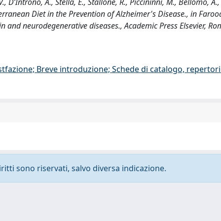
., D’Introno, A., Stella, E., Stallone, R., Piccininni, M., Bellomo, A.,
erranean Diet in the Prevention of Alzheimer's Disease., in Farooq
rain and neurodegenerative diseases., Academic Press Elsevier, R
stfazione; Breve introduzione; Schede di catalogo, repertor
ritti sono riservati, salvo diversa indicazione.