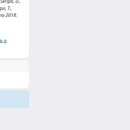
 Seripa, D.,
ui, T.,
oma 2018:
io o