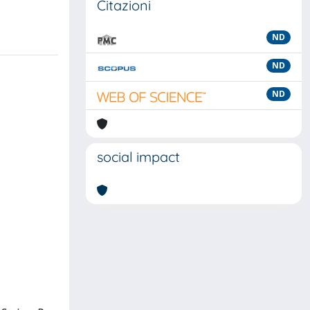
Citazioni
ND
ND
ND
social impact