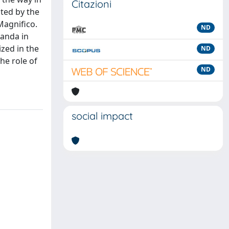
Citazioni
uted by the
Magnifico.
ND
ganda in
ized in the
ND
he role of
ND
social impact