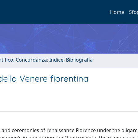
Home
Sfo
tifico; Concordanza; Indice; Bibliografia
ella Venere fiorentina
s and ceremonies of renaissance Florence under the oligarc
 women's image during the Quattrocento, the paper shows 