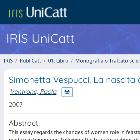
IRIS UniCatt
IRIS
PubliCatt
01. Libro
Monografia o Trattato scien
Simonetta Vespucci. La nascita d
Ventrone, Paola
;
2007
Abstract
This essay regards the changes of women role in feast
medicean hegemony. Following the transformations of