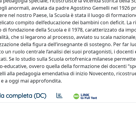
la pedagogia speciale, ricostruisce la vicenda storica della S
gli anormali, avviata da padre Agostino Gemelli nel 1926 p
nere nel nostro Paese, la Scuola è stata il luogo di formazion
delicato compito dell’educazione dei bambini con deficit. La r
di fondazione della Scuola e il 1978, caratterizzato da imp
lità, che si legarono al processo, avviato su scala nazionale,
izzazione della figura dell’insegnante di sostegno. Per far lu
 un ruolo centrale l’analisi dei suoi protagonisti, i docenti e
ottati. Se lo studio sulla Scuola ortofrenica milanese permett
-educative, ovvero quella della formazione dei docenti “spe
elli alla pedagogia emendativa di inizio Novecento, ricostr
 e a oggi mai approfondita.
a completa (DC)