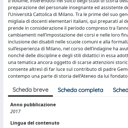
Il volume, inserendosi nel solco degli studi di storia del
preparazione del personale insegnante ed assistente de
l’Università Cattolica di Milano. Tra le prime del suo ge
migliaia di docenti elementari italiani, qui preparati al 
prende in considerazione il periodo compreso tra l’anno 
cambiamenti nell’impostazione dei corsi e nelle loro fina
inclusione dei disabili nelle scuole comuni e alla formal
sull’esperienza di Milano, nel corso dell’indagine ha avuto
nonché delle discipline e degli stili didattici in essa ad
una tematica ancora oggetto di scarse attenzioni storico
consente altresì di far luce sul contributo di padre Gem
contempo una parte di storia dell’Ateneo da lui fondato
Scheda breve
Scheda completa
Sched
Anno pubblicazione
2017
Lingua del contenuto