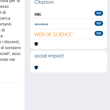
cuola per la
Citazioni
resso
e di
ND
icerca
ND
ortanti
 di
ND
ce
 i discenti,
e di sondare
ciali”, esso
social impact
uendo nel