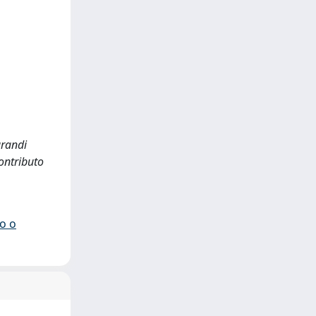
grandi
contributo
io o