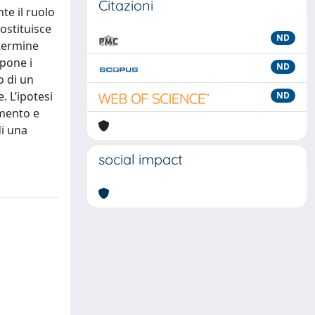
Citazioni
te il ruolo
ostituisce
ND
 termine
spone i
ND
o di un
. L’ipotesi
ND
imento e
di una
social impact