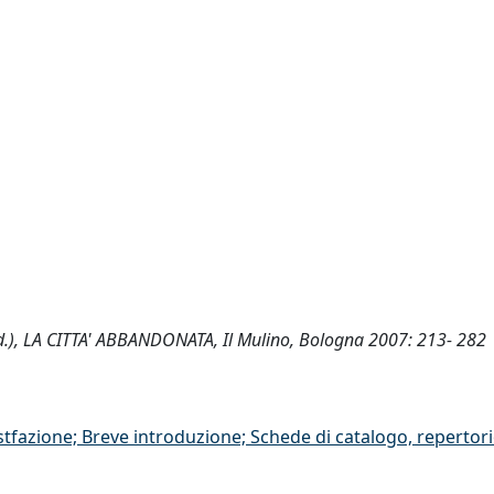
. (ed.), LA CITTA' ABBANDONATA, Il Mulino, Bologna 2007: 213- 282
stfazione; Breve introduzione; Schede di catalogo, repertor