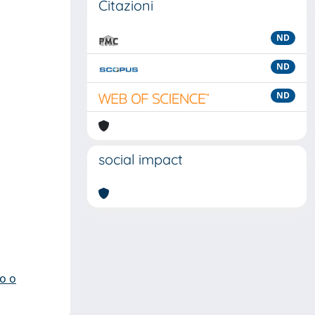
Citazioni
ND
ND
ND
social impact
io o