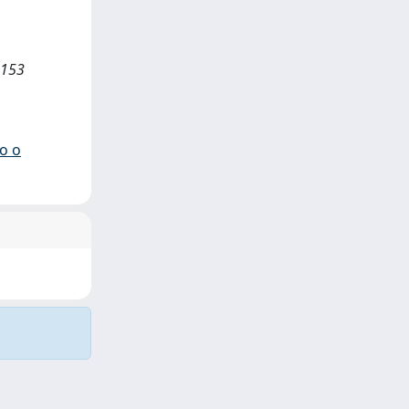
- 153
io o