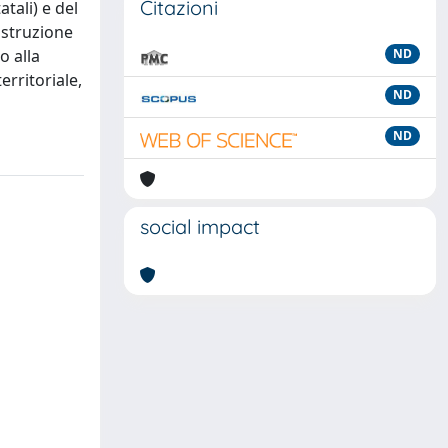
Citazioni
atali) e del
istruzione
o alla
ND
erritoriale,
ND
ND
social impact