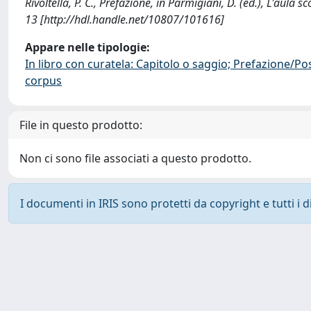
Rivoltella, P. C., Prefazione, in Parmigiani, D. (ed.), L'aul
13 [http://hdl.handle.net/10807/101616]
Appare nelle tipologie:
In libro con curatela: Capitolo o saggio; Prefazione/Po
corpus
File in questo prodotto:
Non ci sono file associati a questo prodotto.
I documenti in IRIS sono protetti da copyright e tutti i di
Powered by
IRIS
-
about IRIS
-
Utilizzo dei cookie