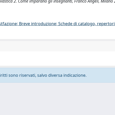
a scolastica 2. Come imparano gli insegnanti, Franco Angeli, Milano
stfazione; Breve introduzione; Schede di catalogo, repertor
ritti sono riservati, salvo diversa indicazione.
-
Privacy