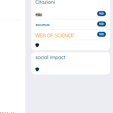
Citazioni
ND
ND
ND
social impact