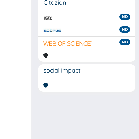
Citazioni
ND
ND
ND
social impact