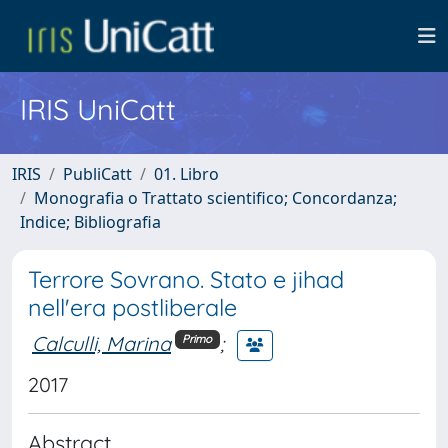
IRIS UniCatt
IRIS
PubliCatt
01. Libro
Monografia o Trattato scientifico; Concordanza;
Indice; Bibliografia
Terrore Sovrano. Stato e jihad
nell'era postliberale
Calculli, Marina
;
Primo
2017
Abstract