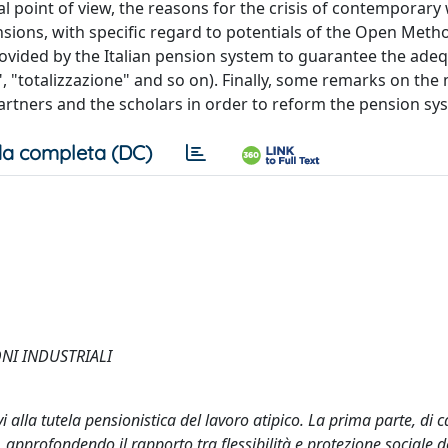
al point of view, the reasons for the crisis of contemporary
pensions, with specific regard to potentials of the Open Meth
rovided by the Italian pension system to guarantee the ade
", "totalizzazione" and so on). Finally, some remarks on the
rtners and the scholars in order to reform the pension sy
a completa (DC)
NI INDUSTRIALI
vi alla tutela pensionistica del lavoro atipico. La prima parte, di c
 approfondendo il rapporto tra flessibilità e protezione sociale d