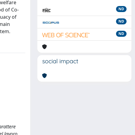
 welfare
od of Co-
ND
quacy of
ND
 main
stem.
ND
social impact
arattere
el lavoro