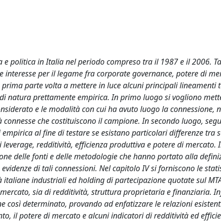
politica in Italia nel periodo compreso tra il 1987 e il 2006. Tal
nte interesse per il legame fra corporate governance, potere di me
rima parte volta a mettere in luce alcuni principali lineamenti t
 di natura prettamente empirica. In primo luogo si vogliono mette
considerato e le modalità con cui ha avuto luogo la connessione,
cietà connesse che costituiscono il campione. In secondo luogo, seg
 empirica al fine di testare se esistano particolari differenze tra 
leverage, redditività, efficienza produttiva e potere di mercato. 
ione delle fonti e delle metodologie che hanno portato alla defini
idenze di tali connessioni. Nel capitolo IV si forniscono le stati
à italiane industriali ed holding di partecipazione quotate sul M
ercato, sia di redditività, struttura proprietaria e finanziaria. In
e così determinato, provando ad enfatizzare le relazioni esistenti
 il potere di mercato e alcuni indicatori di redditività ed effici