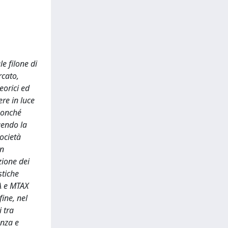
e filone di
rcato,
eorici ed
re in luce
 nonché
uendo la
società
In
zione dei
stiche
TA e MTAX
fine, nel
 tra
enza e