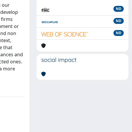
s our
ND
o develop
 firms
ND
iament or
 and non
ND
ntext,
e that
rmances and
social impact
ected ones.
 a more