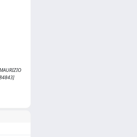
 MAURIZIO
284843]