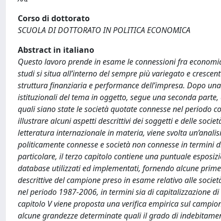
Corso di dottorato
SCUOLA DI DOTTORATO IN POLITICA ECONOMICA
Abstract in italiano
Questo lavoro prende in esame le connessioni fra economia e 
studi si situa all’interno del sempre più variegato e cresce
struttura finanziaria e performance dell’impresa. Dopo una p
istituzionali del tema in oggetto, segue una seconda parte,
quali siano state le società quotate connesse nel periodo 
illustrare alcuni aspetti descrittivi dei soggetti e delle so
letteratura internazionale in materia, viene svolta un’analisi
politicamente connesse e società non connesse in termini di 
particolare, il terzo capitolo contiene una puntuale esposiz
database utilizzati ed implementati, fornendo alcune prime ev
descrittive del campione preso in esame relativo alle societ
nel periodo 1987-2006, in termini sia di capitalizzazione di m
capitolo V viene proposta una verifica empirica sul campion
alcune grandezze determinate quali il grado di indebitamento,