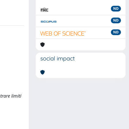
ND
ND
ND
social impact
rare limiti