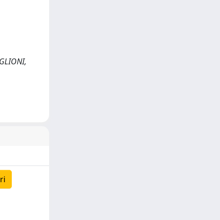
GLIONI,
ri