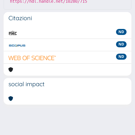
https://hdl.handle.net/10280/715
Citazioni
ND
ND
ND
social impact