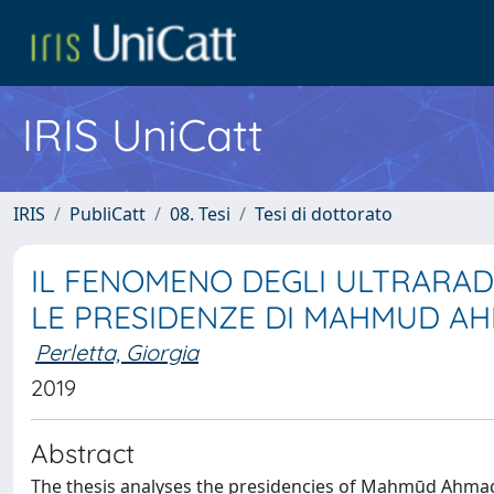
IRIS UniCatt
IRIS
PubliCatt
08. Tesi
Tesi di dottorato
IL FENOMENO DEGLI ULTRARADI
LE PRESIDENZE DI MAHMUD AHM
Perletta, Giorgia
2019
Abstract
The thesis analyses the presidencies of Mahmūd Ahmadī