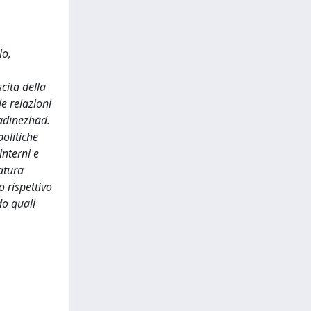
io,
cita della
le relazioni
madīnezhād.
olitiche
interni e
ratura
o rispettivo
do quali