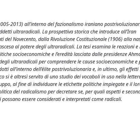
05-2013) all’interno del fazionalismo iraniano postrivoluzionar
iddetti ultraradicali. La prospettiva storica che introduce all’Iran
i del Novecento, dalla Rivoluzione Costituzionale (1906) alla nas
ascesa al potere degli ultraradicali. La tesi esamina le reazioni e 
olitiche socioeconomiche e l’eredità lasciata dalle presidenze Ah
 degli ultraradicali per comprendere le cause socioeconomiche e p
 all’interno dell’élite postrivoluzionaria e, in ultimo, gli effetti 
o si è altresì servito di uno studio dei vocaboli in uso nella lette
ruppo, al fine di individuare le etichette politiche impiegate e il lor
 politica del radicalismo per decretare se, per quali aspetti e secon
i possano essere considerati e interpretati come radicali.