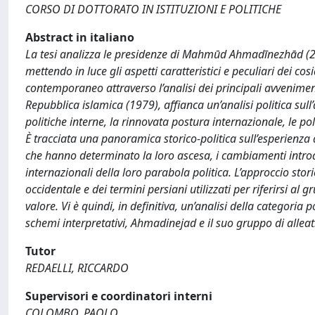
CORSO DI DOTTORATO IN ISTITUZIONI E POLITICHE
Abstract in italiano
La tesi analizza le presidenze di Mahmūd Ahmadīnezhād (20
mettendo in luce gli aspetti caratteristici e peculiari dei cos
contemporaneo attraverso l’analisi dei principali avveniment
Repubblica islamica (1979), affianca un’analisi politica sull’
politiche interne, la rinnovata postura internazionale, le p
È tracciata una panoramica storico-politica sull’esperienza
che hanno determinato la loro ascesa, i cambiamenti introdotti
internazionali della loro parabola politica. L’approccio storic
occidentale e dei termini persiani utilizzati per riferirsi al g
valore. Vi è quindi, in definitiva, un’analisi della categoria
schemi interpretativi, Ahmadinejad e il suo gruppo di alleat
Tutor
REDAELLI, RICCARDO
Supervisori e coordinatori interni
COLOMBO, PAOLO