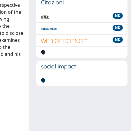
Citazioni
erspective
ion of the
ND
owing
y the
ND
to disclose
o examines
ND
o the
ad and his
social impact