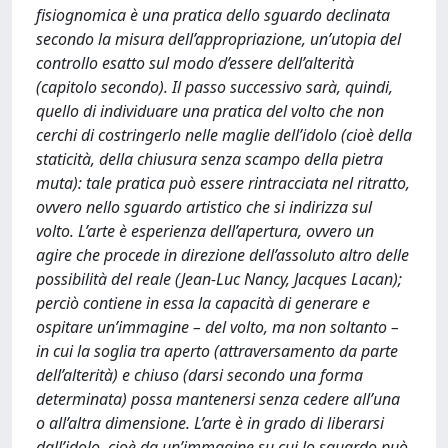
fisiognomica è una pratica dello sguardo declinata
secondo la misura dell’appropriazione, un’utopia del
controllo esatto sul modo d’essere dell’alterità
(capitolo secondo). Il passo successivo sarà, quindi,
quello di individuare una pratica del volto che non
cerchi di costringerlo nelle maglie dell’idolo (cioè della
staticità, della chiusura senza scampo della pietra
muta): tale pratica può essere rintracciata nel ritratto,
ovvero nello sguardo artistico che si indirizza sul
volto. L’arte è esperienza dell’apertura, ovvero un
agire che procede in direzione dell’assoluto altro delle
possibilità del reale (Jean-Luc Nancy, Jacques Lacan);
perciò contiene in essa la capacità di generare e
ospitare un’immagine – del volto, ma non soltanto –
in cui la soglia tra aperto (attraversamento da parte
dell’alterità) e chiuso (darsi secondo una forma
determinata) possa mantenersi senza cedere all’una
o all’altra dimensione. L’arte è in grado di liberarsi
dall’idolo, cioè da un’immagine su cui lo sguardo può