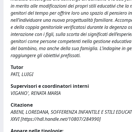
in merito alle modificazioni dei propri stili educativi che l
genitori del tempo per offrire loro uno spazio di pensiero in
nell’individuare una nuova progettualità familiare. Acco
e della coppia genitoriale verificatosi durante la degenza os
interazione con i figli, sulla scorta dei significati dell’esper
genitori come persone competenti nella gestione educativa d
del bambino, ma anche della sua famiglia. L’indagine in gene
raggiungere gli obiettivi prefissati.
Tutor
PATI, LUIGI
Supervisori e coordinatori interni
VIGANO', RENATA MARIA
Citazione
ABENI, LOREDANA, SOFFERENZA INFANTILE E STILI EDUCATIVI 
XXVI [https://hdl.handle.net/10807/284990]
Appare nelle tipologie: