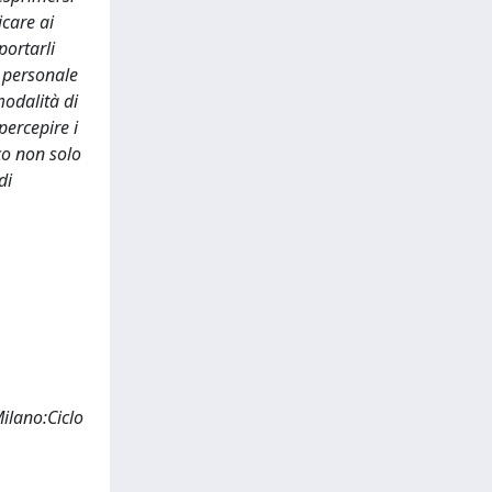
icare ai
portarli
 personale
modalità di
 percepire i
co non solo
di
ilano:Ciclo