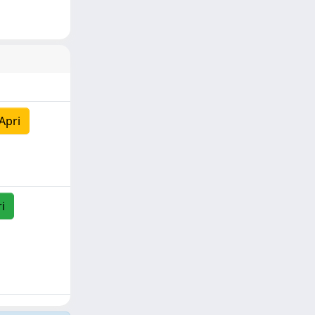
Apri
i