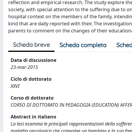
reflection and empirical research. The study explore th
society, with special attention to the suffering due to o
hospital context on the members of the family, intendin
kind that are daily reported with their. The investigation 
parents to comment on the changes of their educational 
Scheda breve
Scheda completa
Sched
Data di discussione
23-mar-2015
Ciclo di dottorato
XXVI
Corso di dottorato
CORSO DI DOTTORATO IN PEDAGOGIA (EDUCATION) AFFER
Abstract in italiano
La tesi esamina le principali rappresentazioni della soffer
malattia oncologica che coinvolge un bambino e la sua famigl