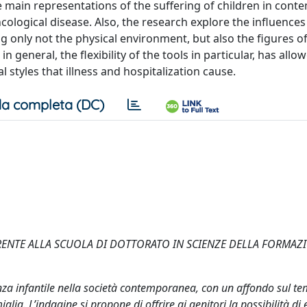
e main representations of the suffering of children in con
ncological disease. Also, the research explore the influences
g only not the physical environment, but also the figures o
in general, the flexibility of the tools in particular, has allo
styles that illness and hospitalization cause.
a completa (DC)
ENTE ALLA SCUOLA DI DOTTORATO IN SCIENZE DELLA FORMAZ
enza infantile nella società contemporanea, con un affondo sul te
ia. L’indagine si propone di offrire ai genitori la possibilità di