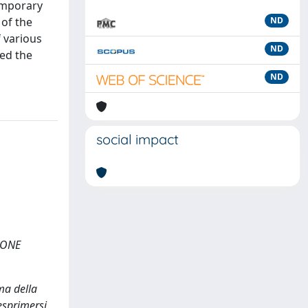
temporary
 of the
ND
f various
ND
wed the
ND
social impact
IONE
ma della
 esprimersi