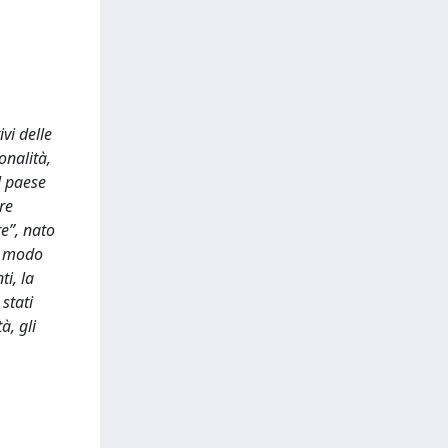
vi delle
onalità,
l paese
re
e”, nato
io modo
ti, la
stati
à, gli