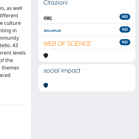
Citazioni
s, as well
ifferent
ND
e culture
ND
nting in
ommunity
ND
ello. 43
erent levels
of the
e themes
social impact
faced