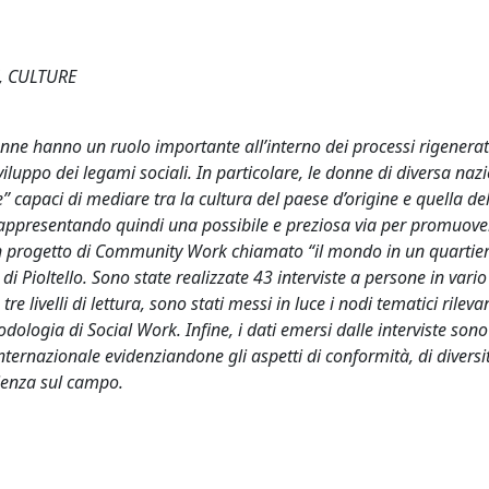
, CULTURE
 donne hanno un ruolo importante all’interno dei processi rigenerati
luppo dei legami sociali. In particolare, le donne di diversa nazi
e” capaci di mediare tra la cultura del paese d’origine e quella de
i, rappresentando quindi una possibile e preziosa via per promuove
i un progetto di Community Work chiamato “il mondo in un quartier
di Pioltello. Sono state realizzate 43 interviste a persone in var
re livelli di lettura, sono stati messi in luce i nodi tematici rilevan
dologia di Social Work. Infine, i dati emersi dalle interviste sono 
ternazionale evidenziandone gli aspetti di conformità, di diversit
erienza sul campo.