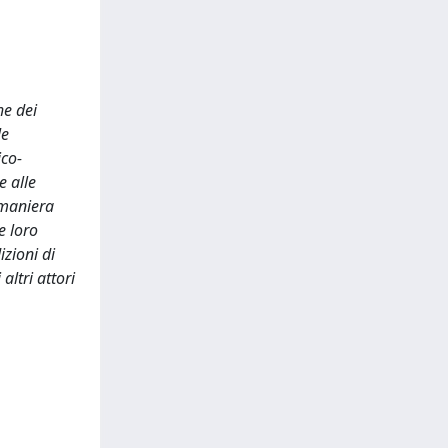
he dei
le
ico-
e alle
 maniera
e loro
izioni di
altri attori