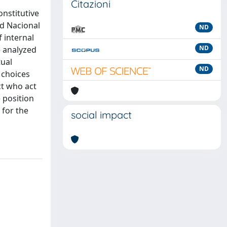
Citazioni
onstitutive
ed Nacional
ND
 internal
ND
e analyzed
tual
ND
 choices
ct who act
 position
 for the
social impact