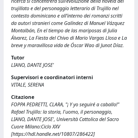
ricerca si concentrerà sull’evoluzione della novela del
trujillato e del personaggio letterario di Trujillo nel
contesto dominicano e all’interno dei romanzi scritti
da autori stranieri come Galíndez di Manuel Vázquez
Montalbán, En el tiempo de las mariposas di Julia
Álvarez, La Fiesta del Chivo di Mario Vargas Llosa e La
breve y maravillosa vida de Óscar Wao di Junot Díaz.
Tutor
LIANO, DANTE JOSE'
Supervisori e coordinatori interni
VITALE, SERENA
Citazione
FOPPA PEDRETTI, CLARA, "¡ Y yo seguiré a caballo!"
Rafael Trujillo: la storia, l'uomo, il personaggio,
LIANO, DANTE JOSE', Università Cattolica del Sacro
Cuore Milano:Ciclo XXV
[https://hdl.handle.net/10807/286422]