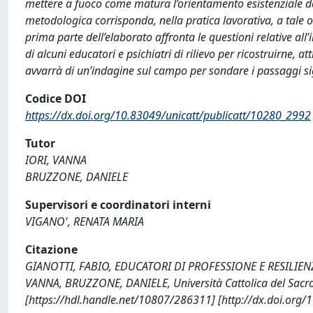
mettere a fuoco come matura l’orientamento esistenziale de
metodologica corrisponda, nella pratica lavorativa, a tale
prima parte dell’elaborato affronta le questioni relative al
di alcuni educatori e psichiatri di rilievo per ricostruirne, a
avvarrà di un’indagine sul campo per sondare i passaggi sign
Codice DOI
https://dx.doi.org/10.83049/unicatt/publicatt/10280_2992
Tutor
IORI, VANNA
BRUZZONE, DANIELE
Supervisori e coordinatori interni
VIGANO', RENATA MARIA
Citazione
GIANOTTI, FABIO, EDUCATORI DI PROFESSIONE E RESILIE
VANNA, BRUZZONE, DANIELE, Università Cattolica del Sacro
[https://hdl.handle.net/10807/286311] [http://dx.doi.org