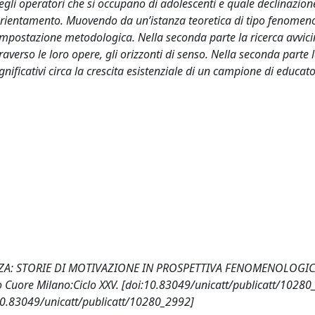
gli operatori che si occupano di adolescenti e quale declinazion
 orientamento. Muovendo da un’istanza teoretica di tipo fenomeno
l’impostazione metodologica. Nella seconda parte la ricerca avvici
ttraverso le loro opere, gli orizzonti di senso. Nella seconda parte l
ificativi circa la crescita esistenziale di un campione di educato
NZA: STORIE DI MOTIVAZIONE IN PROSPETTIVA FENOMENOLOGICA
 Cuore Milano:Ciclo XXV. [doi:10.83049/unicatt/publicatt/10280
/10.83049/unicatt/publicatt/10280_2992]