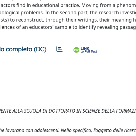
 actors find in educational practice. Moving from a phenom
dological problems. In the second part, the research invest
ts) to reconstruct, through their writings, their meaning h
riences of an educators’ sample to identify revealing passa
a completa (DC)
ENTE ALLA SCUOLA DI DOTTORATO IN SCIENZE DELLA FORMAZ
he lavorano con adolescenti. Nello specifico, l’oggetto delle ricer