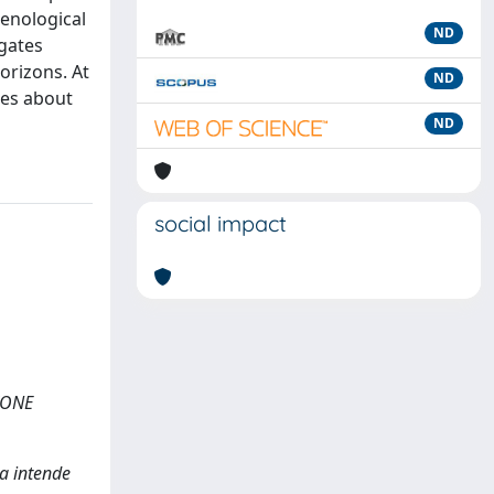
enological
ND
igates
orizons. At
ND
ges about
ND
social impact
IONE
ca intende