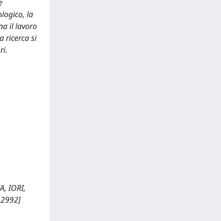
e
logico, la
na il lavoro
a ricerca si
ri.
, IORI,
_2992]