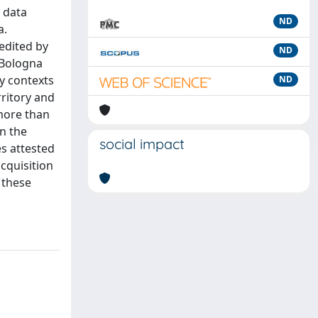
 data
ND
a.
edited by
ND
, Bologna
y contexts
ND
rritory and
 more than
in the
social impact
es attested
cquisition
 these