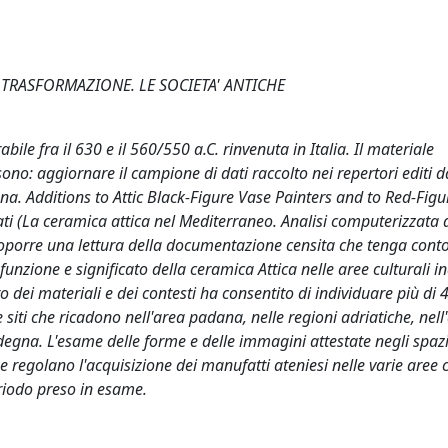
TRASFORMAZIONE. LE SOCIETA' ANTICHE
ile fra il 630 e il 560/550 a.C. rinvenuta in Italia. Il materiale
 sono: aggiornare il campione di dati raccolto nei repertori editi d
na. Additions to Attic Black-Figure Vase Painters and to Red-Fig
ti (La ceramica attica nel Mediterraneo. Analisi computerizzata 
proporre una lettura della documentazione censita che tenga conto
nzione e significato della ceramica Attica nelle aree culturali in
to dei materiali e dei contesti ha consentito di individuare più di 
 siti che ricadono nell'area padana, nelle regioni adriatiche, nel
Sardegna. L'esame delle forme e delle immagini attestate negli spazi
che regolano l'acquisizione dei manufatti ateniesi nelle varie aree c
periodo preso in esame.