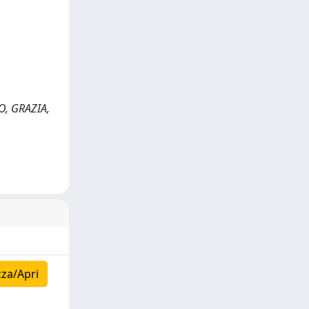
RO, GRAZIA,
zza/Apri