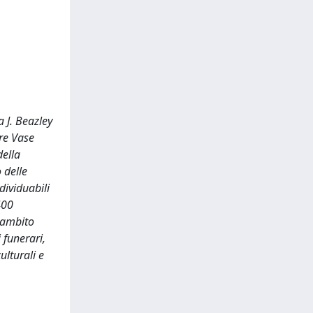
a J. Beazley
ure Vase
della
 delle
dividuabili
400
l'ambito
 funerari,
ulturali e