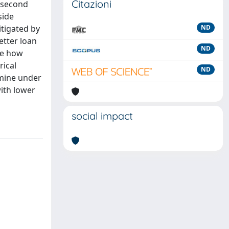
Citazioni
e second
side
itigated by
ND
etter loan
ND
te how
rical
ND
rmine under
ith lower
social impact