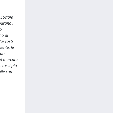
 Sociale
parano i
lo
no di
ai costi
iente, le
 un
el mercato
e tassi più
bile con