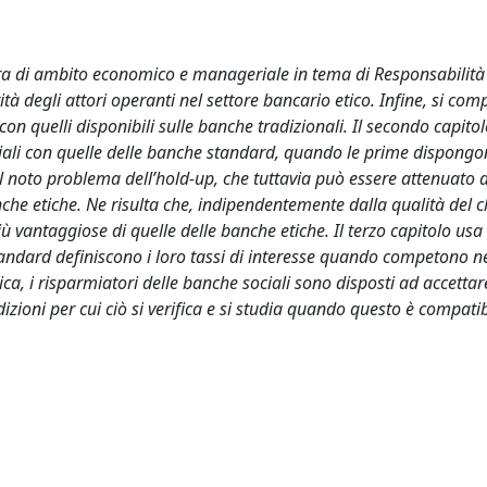
ura di ambito economico e manageriale in tema di Responsabilità
ità degli attori operanti nel settore bancario etico. Infine, si com
on quelli disponibili sulle banche tradizionali. Il secondo capito
ciali con quelle delle banche standard, quando le prime dispongo
il noto problema dell’hold-up, che tuttavia può essere attenuato d
nche etiche. Ne risulta che, indipendentemente dalla qualità del cl
ù vantaggiose di quelle delle banche etiche. Il terzo capitolo usa
tandard definiscono i loro tassi di interesse quando competono n
ica, i risparmiatori delle banche sociali sono disposti ad accettar
izioni per cui ciò si verifica e si studia quando questo è compati