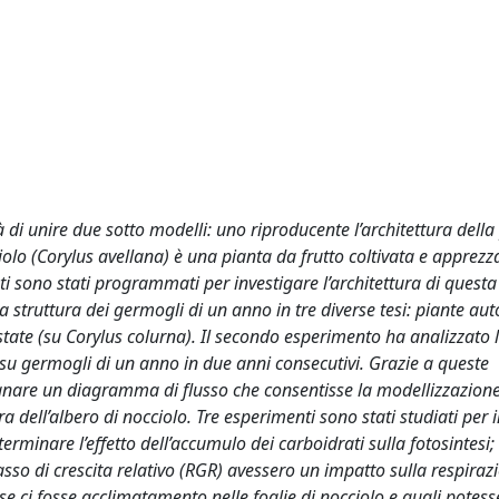
à di unire due sotto modelli: uno riproducente l’architettura della
ciolo (Corylus avellana) è una pianta da frutto coltivata e apprezza
nti sono stati programmati per investigare l’architettura di questa
la struttura dei germogli di un anno in tre diverse tesi: piante aut
nestate (su Corylus colurna). Il secondo esperimento ha analizzato 
 su germogli di un anno in due anni consecutivi. Grazie a queste
isegnare un diagramma di flusso che consentisse la modellizzazione
a dell’albero di nocciolo. Tre esperimenti sono stati studiati per
eterminare l’effetto dell’accumulo dei carboidrati sulla fotosintesi;
o di crescita relativo (RGR) avessero un impatto sulla respirazi
re se ci fosse acclimatamento nelle foglie di nocciolo e quali potess