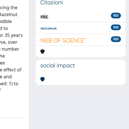
Citazioni
cing the
 Hazelnut
ND
edible
ND
d to
or 35 years
ND
yse, over
he number
the
ree
social impact
 effect of
re and
ed: 1) to
f