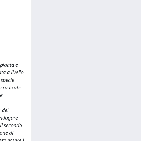
 pianta e
ta a livello
 specie
o radicate
le
 dei
 indagare
 il secondo
one di
ero essere i