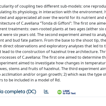
culiarity of coupling two different sub-models: one reprodu
ulating its physiology, in interaction with the environment.
vated and appreciated all over the world for its nutrient and 
itecture of C.avellana “Tonda di Giffoni”: The first one aime
erent treatments: own-rooted plants at two ages (either six 
hat were six years old. The second experiment aimed to anal
nt and bud fate pattern. From the base to the shoot tip, t
 direct observations and exploratory analyses that led to 
 lead to the construction of hazelnut tree architecture. Th
ocesses of C.avellana: The first one aimed to determine the
experiment aimed to investigate how changes in temperatu
aves, stems and fruits of hazelnut. The third experiment aim
 to acclimation and/or organ growth; 2) which was the type o
rs to be included in a model of Rd.
a completa (DC)