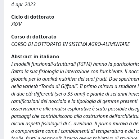
4-apr-2023
Ciclo di dottorato
XXXV
Corso di dottorato
CORSO DI DOTTORATO IN SISTEMA AGRO-ALIMENTARE
Abstract in italiano
I modelli funzionali-strutturali (FSPM) hanno la particolarit
l’altro la sua fisiologia in interazione con l’ambiente. Il noc
globale per la qualità nutritiva dei suoi frutti. Due sperime
nella varietà “Tonda di Giffoni”. Il primo mirava a studiare 
di due età differenti (sei o 35 anni) e piante di sei anni in
ramificazioni del nocciolo e la tipologia di gemme presenti
osservazioni e alle analisi esplorative è stato possibile d
passaggi che contribuiscono alla costruzione dell’architettur
alcuni aspetti fisiologici di C. avellana. Il primo mirava a d
a comprendere come i cambiamenti di temperatura e del tass
foglie, frutti e germogli; il terzo aveva l’obiettivo di studia