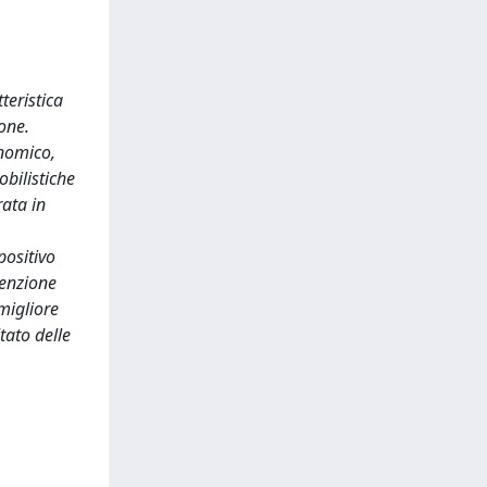
teristica
ione.
onomico,
obilistiche
rata in
positivo
tenzione
 migliore
tato delle