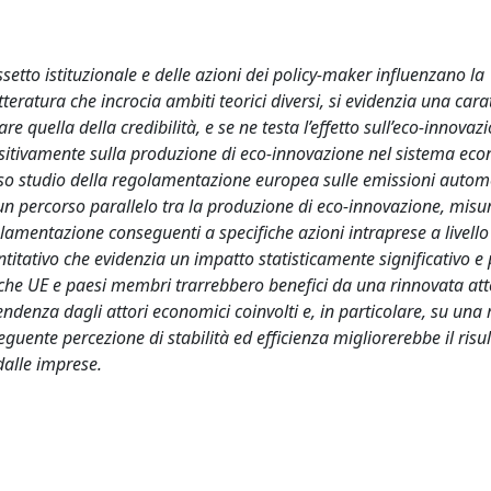
ssetto istituzionale e delle azioni dei policy-maker influenzano la
ratura che incrocia ambiti teorici diversi, si evidenzia una carat
re quella della credibilità, e se ne testa l’effetto sull’eco-innovaz
i positivamente sulla produzione di eco-innovazione nel sistema ec
 caso studio della regolamentazione europea sulle emissioni autom
 un percorso parallelo tra la produzione di eco-innovazione, misu
egolamentazione conseguenti a specifiche azioni intraprese a livello
itativo che evidenzia un impatto statisticamente significativo e 
o che UE e paesi membri trarrebbero benefici da una rinnovata at
pendenza dagli attori economici coinvolti e, in particolare, su una
uente percezione di stabilità ed efficienza migliorerebbe il risul
dalle imprese.