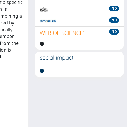
 a specific
n is
ND
ombining a
ND
ured by
tically
ND
 Member
 from the
ion is
f.
social impact