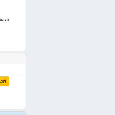
Sacro
pri