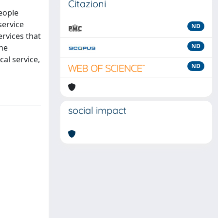
Citazioni
people
service
ND
ervices that
ND
the
al service,
ND
social impact