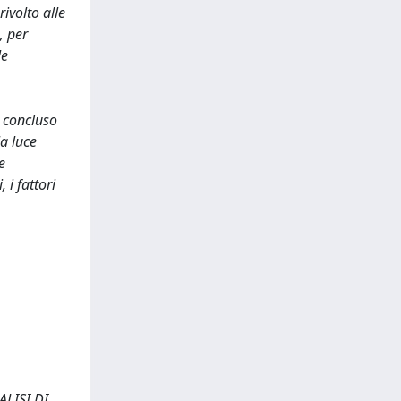
ivolto alle
, per
le
e concluso
la luce
e
 i fattori
LISI DI