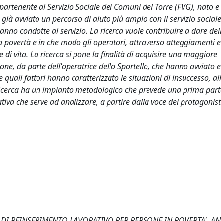
partenente al Servizio Sociale dei Comuni del Torre (FVG), nato e r
già avviato un percorso di aiuto più ampio con il servizio sociale
anno condotte al servizio. La ricerca vuole contribuire a dare del
la povertà e in che modo gli operatori, attraverso atteggiamenti e
 di vita. La ricerca si pone la finalità di acquisire una maggiore
e, da parte dell'operatrice dello Sportello, che hanno avviato 
 quali fattori hanno caratterizzato le situazioni di insuccesso, al
La ricerca ha un impianto metodologico che prevede una prima part
iva che serve ad analizzare, a partire dalla voce dei protagonisti,
DI REINSERIMENTO LAVORATIVO PER PERSONE IN POVERTA'. ANA